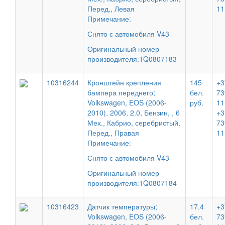
Перед., Левая
11
Примечание:
Снято с автомобиля V43
Оригинальный номер
производителя:1Q0807183
10316244
Кронштейн крепления
145
+3
бампера переднего;
бел.
73
Volkswagen, EOS (2006-
руб.
11
2010), 2006, 2.0, Бензин, , 6
+3
Мех., Кабрио, серебристый,
73
Перед., Правая
11
Примечание:
Снято с автомобиля V43
Оригинальный номер
производителя:1Q0807184
10316423
Датчик температуры;
17.4
+3
Volkswagen, EOS (2006-
бел.
73