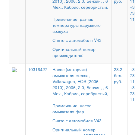
2010), 2006, 2.0, Бензин, , 6
руб.
11
Мех., Кабрио, серебристый,
+3
,
73
Примечание: датчик
11
температуры наружного
воздуха
Снято с автомобиля V43
Оригинальный номер
производителя:
10316427
Насос (моторчик)
23.2
+3
омывателя стекла;
бел.
73
Volkswagen, EOS (2006-
руб.
11
2010), 2006, 2.0, Бензин, , 6
+3
Мех., Кабрио, серебристый,
73
,
11
Примечание: насос
омывателя фар
Снято с автомобиля V43
Оригинальный номер