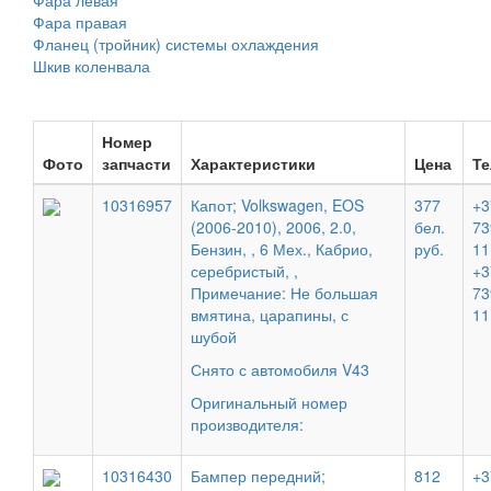
Фара левая
Фара правая
Фланец (тройник) системы охлаждения
Шкив коленвала
Номер
Фото
запчасти
Характеристики
Цена
Т
10316957
Капот; Volkswagen, EOS
377
+3
(2006-2010), 2006, 2.0,
бел.
73
Бензин, , 6 Мех., Кабрио,
руб.
11
серебристый, ,
+3
Примечание: Не большая
73
вмятина, царапины, с
11
шубой
Снято с автомобиля V43
Оригинальный номер
производителя:
10316430
Бампер передний;
812
+3