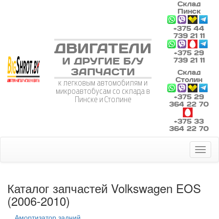
Склад
Пинск
+375 44
739 21 11
ДВИГАТЕЛИ
+375 29
И ДРУГИЕ Б/У
739 21 11
ЗАПЧАСТИ
Склад
Столин
к легковым автомобилям и
микроавтобусам со склада в
+375 29
Пинске и Столине
364 22 70
+375 33
364 22 70
Toggl
naviga
Каталог запчастей Volkswagen EOS
(2006-2010)
Амортизатор задний