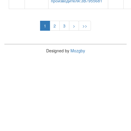
производителя:3B7955681
1
2
3
>
>>
Designed by
Mozgby