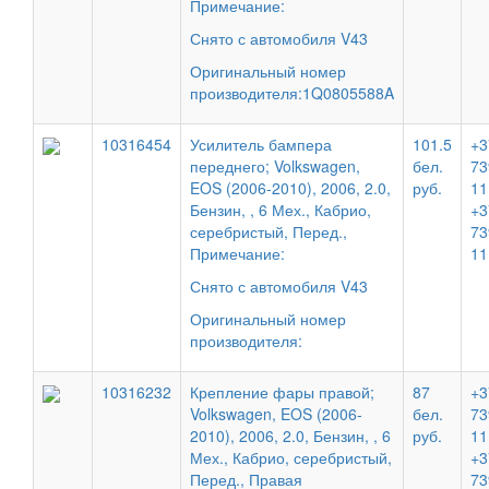
Примечание:
Снято с автомобиля V43
Оригинальный номер
производителя:1Q0805588A
10316454
Усилитель бампера
101.5
+3
переднего; Volkswagen,
бел.
73
EOS (2006-2010), 2006, 2.0,
руб.
11
Бензин, , 6 Мех., Кабрио,
+3
серебристый, Перед.,
73
Примечание:
11
Снято с автомобиля V43
Оригинальный номер
производителя:
10316232
Крепление фары правой;
87
+3
Volkswagen, EOS (2006-
бел.
73
2010), 2006, 2.0, Бензин, , 6
руб.
11
Мех., Кабрио, серебристый,
+3
Перед., Правая
73