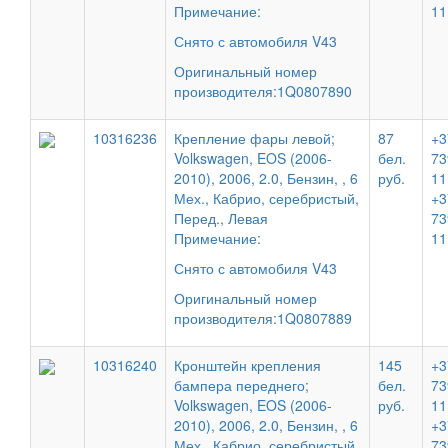
Примечание:
11
Снято с автомобиля V43
Оригинальный номер
производителя:1Q0807890
10316236
Крепление фары левой;
87
+3
Volkswagen, EOS (2006-
бел.
73
2010), 2006, 2.0, Бензин, , 6
руб.
11
Мех., Кабрио, серебристый,
+3
Перед., Левая
73
Примечание:
11
Снято с автомобиля V43
Оригинальный номер
производителя:1Q0807889
10316240
Кронштейн крепления
145
+3
бампера переднего;
бел.
73
Volkswagen, EOS (2006-
руб.
11
2010), 2006, 2.0, Бензин, , 6
+3
Мех., Кабрио, серебристый,
73