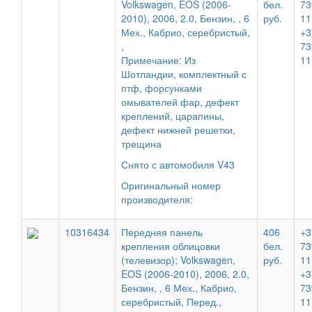
Volkswagen, EOS (2006-
бел.
73
2010), 2006, 2.0, Бензин, , 6
руб.
11
Мех., Кабрио, серебристый,
+3
,
73
Примечание: Из
11
Шотландии, комплектный с
птф, форсунками
омывателей фар, дефект
креплений, царапины,
дефект нижней решетки,
трещина
Снято с автомобиля V43
Оригинальный номер
производителя:
10316434
Передняя панель
406
+3
крепления облицовки
бел.
73
(телевизор); Volkswagen,
руб.
11
EOS (2006-2010), 2006, 2.0,
+3
Бензин, , 6 Мех., Кабрио,
73
серебристый, Перед.,
11