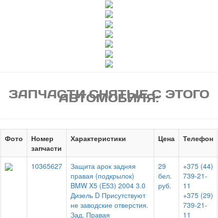
ЗАПЧАСТИ СНЯТЫЕ С ЭТОГО
АВТОМОБИЛЯ:
Фото
Номер
Характеристики
Цена
Телефон
запчасти
10365627
Защита арок задняя
29
+375 (44)
правая (подкрылок)
бел.
739-21-
BMW X5 (E53) 2004 3.0
руб.
11
Дизель D Присутствуют
+375 (29)
не заводские отверстия.
739-21-
Зад. Правая
11