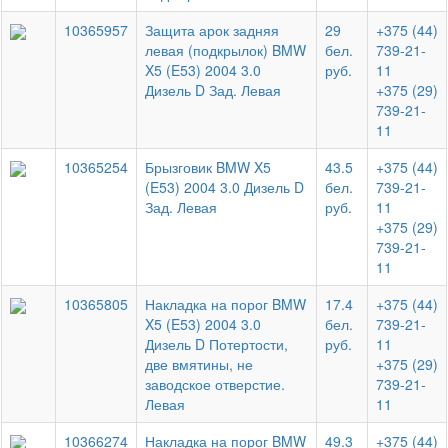
10365957
Защита арок задняя
29
+375 (44)
левая (подкрылок) BMW
бел.
739-21-
X5 (E53) 2004 3.0
руб.
11
Дизель D Зад. Левая
+375 (29)
739-21-
11
10365254
Брызговик BMW X5
43.5
+375 (44)
(E53) 2004 3.0 Дизель D
бел.
739-21-
Зад. Левая
руб.
11
+375 (29)
739-21-
11
10365805
Накладка на порог BMW
17.4
+375 (44)
X5 (E53) 2004 3.0
бел.
739-21-
Дизель D Потертости,
руб.
11
две вмятины, не
+375 (29)
заводское отверстие.
739-21-
Левая
11
10366274
Накладка на порог BMW
49.3
+375 (44)