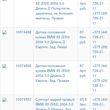
X5 (E53) 2004 3.0
бел.
739-21-
Дизель D Потертости,
руб.
11
царапины, не большие
+375 (29)
вмятины. Правая
739-21-
11
10374498
Датчик положения
87
+375 (44)
кузова BMW X5 (E53)
бел.
739-21-
2004 3.0 Дизель D
руб.
11
Европа. Зад. Левая
+375 (29)
739-21-
11
10374565
Датчик положения
87
+375 (44)
кузова BMW X5 (E53)
бел.
739-21-
2004 3.0 Дизель D
руб.
11
Европа. Зад. Правая
+375 (29)
739-21-
11
10374557
Суппорт задний правый
43.5
+375 (44)
BMW X5 (E53) 2004 3.0
бел.
739-21-
Дизель D Европа. Зад.
руб.
11