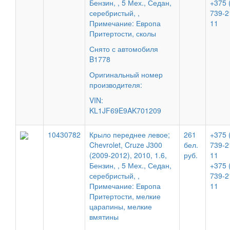
Бензин, , 5 Мех., Седан,
+375 
серебристый, ,
739-2
Примечание: Европа
11
Притертости, сколы
Снято с автомобиля
B1778
Оригинальный номер
производителя:
VIN:
KL1JF69E9AK701209
10430782
Крыло переднее левое;
261
+375 
Chevrolet, Cruze J300
бел.
739-2
(2009-2012), 2010, 1.6,
руб.
11
Бензин, , 5 Мех., Седан,
+375 
серебристый, ,
739-2
Примечание: Европа
11
Притертости, мелкие
царапины, мелкие
вмятины