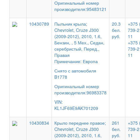
Оригинальный номер
производителя:95483121
10430789
Пыльник крыла;
20.3
+375 
Chevrolet, Cruze J300
бел.
739-2
(2009-2012), 2010, 1.6,
руб.
11
Бензин, , 5 Мех., Седан,
+375 
серебристый, Перед.,
739-2
Правая
11
Примечание: Европа
Снято с автомобиля
B1778
Оригинальный номер
производителя:96983378
VIN:
KL1JF69E9AK701209
10430834
Крыло переднее правое;
261
+375 
Chevrolet, Cruze J300
бел.
739-2
(2009-2012), 2010, 1.6,
руб.
11