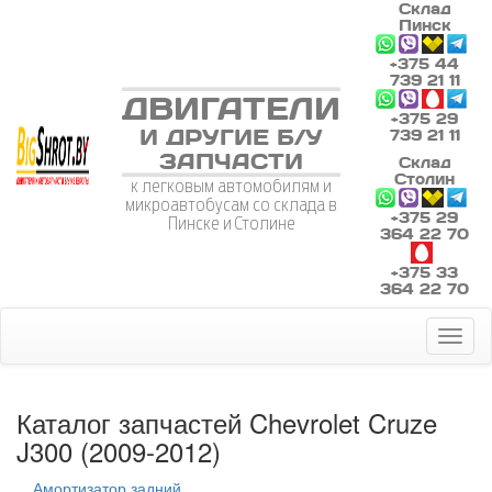
Склад
Пинск
+375 44
739 21 11
ДВИГАТЕЛИ
+375 29
И ДРУГИЕ Б/У
739 21 11
ЗАПЧАСТИ
Склад
Столин
к легковым автомобилям и
микроавтобусам со склада в
+375 29
Пинске и Столине
364 22 70
+375 33
364 22 70
Toggl
naviga
Каталог запчастей Chevrolet Cruze
J300 (2009-2012)
Амортизатор задний