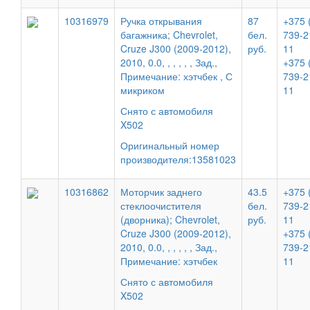
10316979
Ручка открывания
87
+375 
багажника; Chevrolet,
бел.
739-2
Cruze J300 (2009-2012),
руб.
11
2010, 0.0, , , , , , Зад.,
+375 
Примечание: хэтчбек , С
739-2
микриком
11
Снято с автомобиля
X502
Оригинальный номер
производителя:13581023
10316862
Моторчик заднего
43.5
+375 
стеклоочистителя
бел.
739-2
(дворника); Chevrolet,
руб.
11
Cruze J300 (2009-2012),
+375 
2010, 0.0, , , , , , Зад.,
739-2
Примечание: хэтчбек
11
Снято с автомобиля
X502