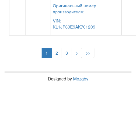
Оригинальный номер
производителя:
VIN:
KL1JF69E9AK701209
1
2
3
>
>>
Designed by
Mozgby