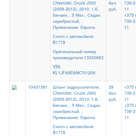
Chevrolet, Cruze J300
бел.
739-2
(2009-2012), 2010, 1.6,
руб.
11
Бензин, , 5 Мех., Седан,
+375 
серебристый, ,
739-2
Примечание: Европа
11
Снято с автомобиля
B1778
Оригинальный номер
производителя:13330663
VIN:
KL1JF69E9AK701209
10431381
Шланг гидроусилителя;
29
+375 
Chevrolet, Cruze J300
бел.
739-2
(2009-2012), 2010, 1.6,
руб.
11
Бензин, , 5 Мех., Седан,
+375 
серебристый, ,
739-2
Примечание: Европа
11
Снято с автомобиля
B1778