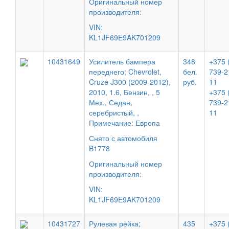
Оригинальный номер
производителя:
VIN:
KL1JF69E9AK701209
10431649
Усилитель бампера
348
+375 
переднего; Chevrolet,
бел.
739-2
Cruze J300 (2009-2012),
руб.
11
2010, 1.6, Бензин, , 5
+375 
Мех., Седан,
739-2
серебристый, ,
11
Примечание: Европа
Снято с автомобиля
B1778
Оригинальный номер
производителя:
VIN:
KL1JF69E9AK701209
10431727
Рулевая рейка;
435
+375 