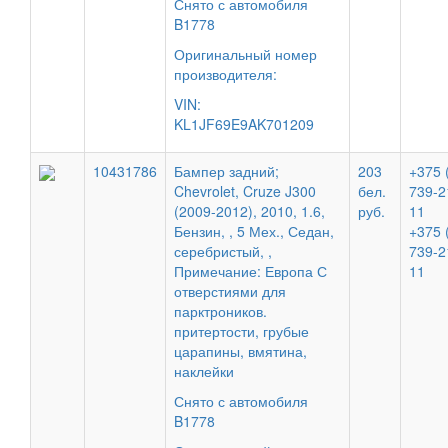
Снято с автомобиля
B1778
Оригинальный номер
производителя:
VIN:
KL1JF69E9AK701209
10431786
Бампер задний;
203
+375 
Chevrolet, Cruze J300
бел.
739-2
(2009-2012), 2010, 1.6,
руб.
11
Бензин, , 5 Мех., Седан,
+375 
серебристый, ,
739-2
Примечание: Европа С
11
отверстиями для
парктроников.
притертости, грубые
царапины, вмятина,
наклейки
Снято с автомобиля
B1778