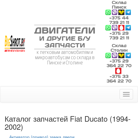
Склад
Пинск
+375 44
739 21 11
ДВИГАТЕЛИ
+375 29
И ДРУГИЕ Б/У
739 21 11
ЗАПЧАСТИ
Склад
Столин
к легковым автомобилям и
микроавтобусам со склада в
+375 29
Пинске и Столине
364 22 70
+375 33
364 22 70
Toggl
naviga
Каталог запчастей Fiat Ducato (1994-
2002)
Активатор (привод) замка двери