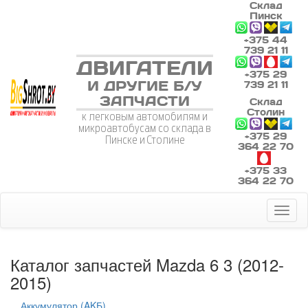
Склад
Пинск
+375 44
739 21 11
ДВИГАТЕЛИ
+375 29
И ДРУГИЕ Б/У
739 21 11
ЗАПЧАСТИ
Склад
Столин
к легковым автомобилям и
микроавтобусам со склада в
+375 29
Пинске и Столине
364 22 70
+375 33
364 22 70
Toggl
naviga
Каталог запчастей Mazda 6 3 (2012-
2015)
Аккумулятор (AKБ)