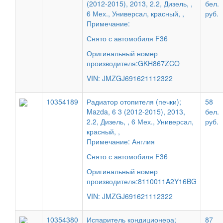
(2012-2015), 2013, 2.2, Дизель, ,
бел.
6 Мех., Универсал, красный, ,
руб.
Примечание:
Снято с автомобиля F36
Оригинальный номер
производителя:GKH867ZCO
VIN: JMZGJ691621112322
10354189
Радиатор отопителя (печки);
58
Mazda, 6 3 (2012-2015), 2013,
бел.
2.2, Дизель, , 6 Мех., Универсал,
руб.
красный, ,
Примечание: Англия
Снято с автомобиля F36
Оригинальный номер
производителя:8110011A2Y16BG
VIN: JMZGJ691621112322
10354380
Испаритель кондиционера;
87