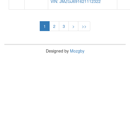
VIN: JMZGJ691621112322
1
2
3
>
>>
Designed by
Mozgby