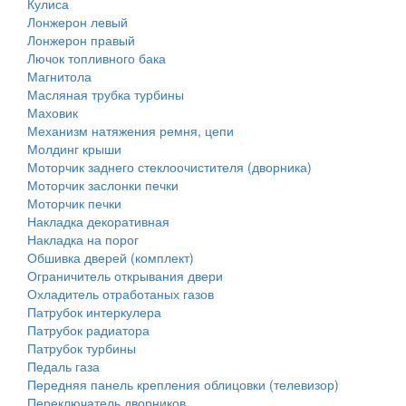
Кулиса
Лонжерон левый
Лонжерон правый
Лючок топливного бака
Магнитола
Масляная трубка турбины
Маховик
Механизм натяжения ремня, цепи
Молдинг крыши
Моторчик заднего стеклоочистителя (дворника)
Моторчик заслонки печки
Моторчик печки
Накладка декоративная
Накладка на порог
Обшивка дверей (комплект)
Ограничитель открывания двери
Охладитель отработаных газов
Патрубок интеркулера
Патрубок радиатора
Патрубок турбины
Педаль газа
Передняя панель крепления облицовки (телевизор)
Переключатель дворников