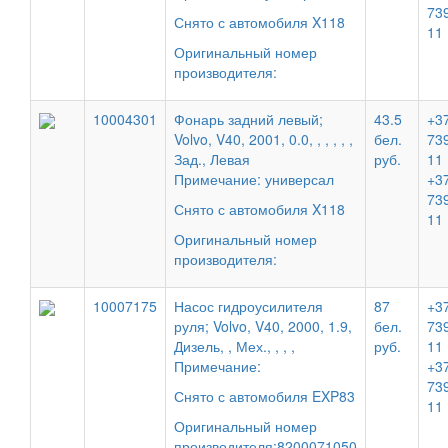
73
Снято с автомобиля X118
11
Оригинальный номер
производителя:
10004301
Фонарь задний левый;
43.5
+37
Volvo, V40, 2001, 0.0, , , , , ,
бел.
73
Зад., Левая
руб.
11
Примечание: универсал
+37
73
Снято с автомобиля X118
11
Оригинальный номер
производителя:
10007175
Насос гидроусилителя
87
+37
руля; Volvo, V40, 2000, 1.9,
бел.
73
Дизель, , Мех., , , ,
руб.
11
Примечание:
+37
73
Снято с автомобиля EXP83
11
Оригинальный номер
производителя:8200071050