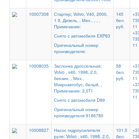
10007308
Стартер; Volvo, V40, 2000,
145
+37
1.9, Дизель, , Мех., , , ,
бел.
73
Примечание:
руб.
11
+37
Снято с автомобиля EXP83
73
Оригинальный номер
11
производителя:
10008035
Заслонка дроссельная;
58
+37
Volvo , v40, 1998, 2.0,
бел.
73
бензин, , Мех.,
руб.
11
Микроавтобус, белый, ,
+37
Примечание: 2,0TI
73
11
Снято с автомобиля D89
Оригинальный номер
производителя:9186780
10008827
Насос гидроусилителя
101.5
+37
руля; Volvo , v40, 1998, 2.0,
бел.
73