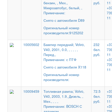
бензин, , Мех.,
руб.
11
Микроавтобус, белый, ,
+37
Примечание:
73
11
Снято с автомобиля D89
Оригинальный номер
производителя:9125202
10005602
Бампер передний; Volvo,
232
+37
V40, 2001, 0.0, , , , , ,
бел.
73
Перед.,
руб.
11
Примечание: с ПТФ
+37
73
Снято с автомобиля X118
11
Оригинальный номер
производителя:
10009459
Топливная рампа; Volvo,
72.5
+37
V40, 2003, 1.9, Дизель, ,
бел.
73
Мех., , , ,
руб.
11
Примечание: BOSCH С
+37
датчиком.
73