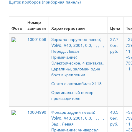
Щиток приборов (приборная панель)
Номер
Фото
запчасти
Характеристики
Цена
Те
10001056
Зеркало наружное левое;
37.7
+37
Volvo, V40, 2001, 0.0, , , , , ,
бел.
73
Перед., Левая
руб.
11
Примечание:
+37
Электрическое, 4 контакта,
73
царапины, заломан один
11
болт в креплении
Снято с автомобиля X118
Оригинальный номер
производителя:
10004990
Фонарь задний левый;
43.5
+37
Volvo, V40, 2001, 0.0, , , , , ,
бел.
73
Зад., Левая
руб.
11
Примечание: универсал
+37