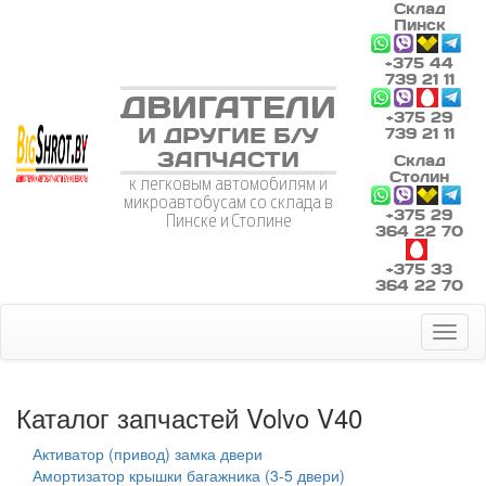
Склад
Пинск
+375 44
739 21 11
ДВИГАТЕЛИ
+375 29
И ДРУГИЕ Б/У
739 21 11
ЗАПЧАСТИ
Склад
Столин
к легковым автомобилям и
микроавтобусам со склада в
+375 29
Пинске и Столине
364 22 70
+375 33
364 22 70
Toggl
naviga
Каталог запчастей Volvo V40
Активатор (привод) замка двери
Амортизатор крышки багажника (3-5 двери)