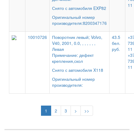
11
Снято с автомобиля EXP82
Оригинальный номер
производителя:8200347176
10010726
Поворотник левый; Volvo,
43.5
+37
V40, 2001, 0.0, , , , , , ,
бел.
73
Левая
руб.
11
Примечание: дефект
+37
крепления,скол
73
11
Снято с автомобиля X118
Оригинальный номер
производителя:
1
2
3
>
>>