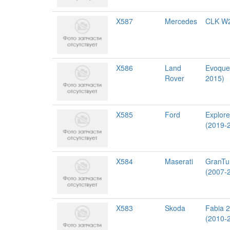
X587
Mercedes
CLK W
X586
Land
Evoque
Rover
2015)
X585
Ford
Explore
(2019-
X584
Maserati
GranTu
(2007-
X583
Skoda
Fabia 2
(2010-