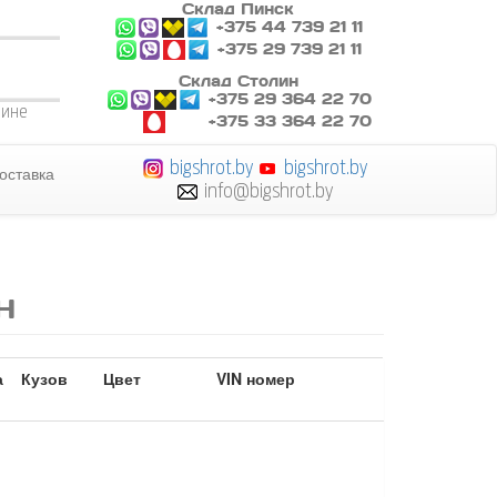
Склад Пинск
+375 44 739 21 11
+375 29 739 21 11
Склад Столин
+375 29 364 22 70
лине
+375 33 364 22 70
bigshrot.by
bigshrot.by
оставка
info@bigshrot.by
Н
а
Кузов
Цвет
VIN номер