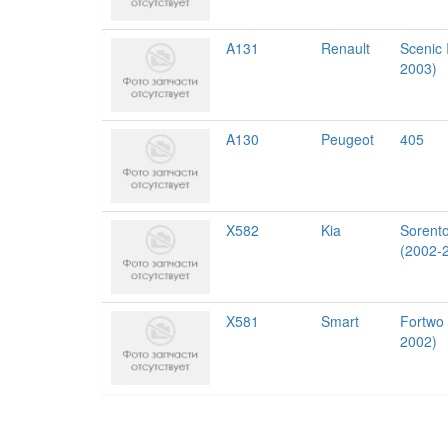
A131
Renault
Scenic 
2003)
A130
Peugeot
405
X582
Kia
Sorent
(2002-
X581
Smart
Fortwo
2002)