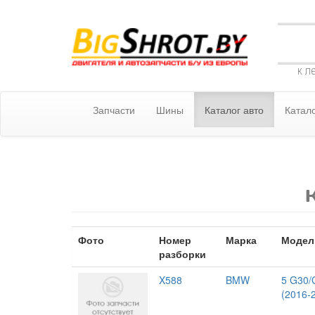
к л
Запчасти
Шины
Каталог авто
Катало
Фото
Номер
Марка
Модел
разборки
X588
BMW
5 G30/
(2016-